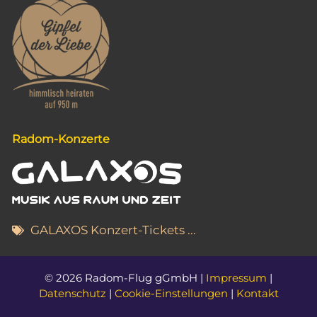
g
a
t
i
o
n
Radom-Konzerte
GALAXOS Konzert-Tickets ...
© 2026 Radom-Flug gGmbH |
Impressum
|
Datenschutz
|
Cookie-Einstellungen
|
Kontakt