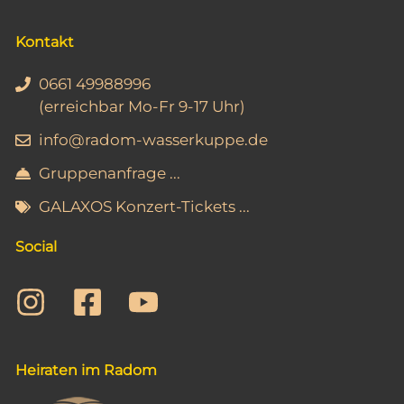
A
n
Kontakt
s
0661 49988996
i
(erreichbar Mo-Fr 9-17 Uhr)
c
info@radom-wasserkuppe.de
h
Gruppenanfrage ...
t
GALAXOS Konzert-Tickets ...
e
n
Social
,
N
a
v
Heiraten im Radom
i