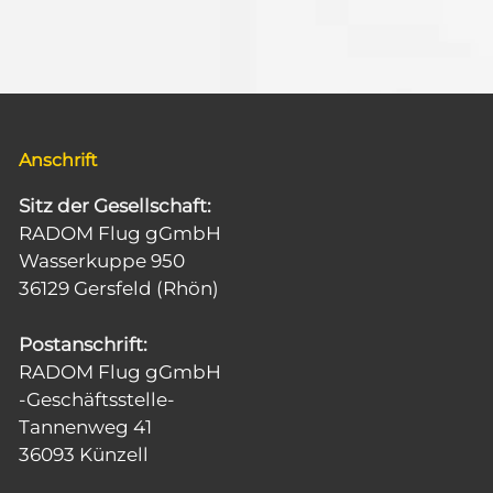
.
c
u
h
t
n
e
g
n
-
e
N
Anschrift
a
n
v
S
i
Sitz der Gesellschaft:
g
RADOM Flug gGmbH
u
a
Wasserkuppe 950
t
c
36129 Gersfeld (Rhön)
i
o
h
n
Postanschrift:
e
RADOM Flug gGmbH
u
-Geschäftsstelle-
n
Tannenweg 41
36093 Künzell
d