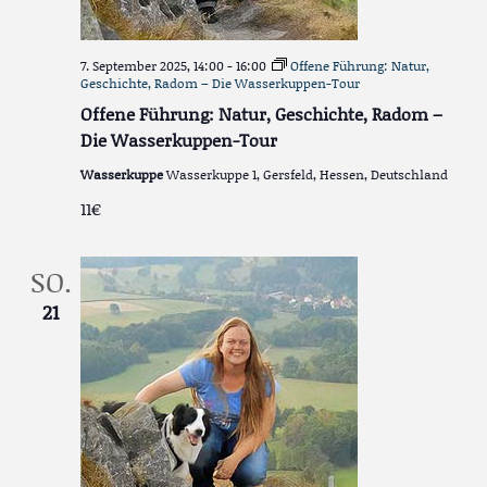
7. September 2025, 14:00
-
16:00
Offene Führung: Natur,
Geschichte, Radom – Die Wasserkuppen-Tour
Offene Führung: Natur, Geschichte, Radom –
Die Wasserkuppen-Tour
Wasserkuppe
Wasserkuppe 1, Gersfeld, Hessen, Deutschland
11€
SO.
21