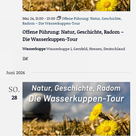
Mai 24, 11:00
-
13:00
Offene Führung: Natur, Geschichte,
Radom – Die Wasserkuppen-Tour
Offene Führung: Natur, Geschichte, Radom –
Die Wasserkuppen-Tour
Wasserkuppe
Wasserkuppe 1, Gersfeld, Hessen, Deutschland
11€
Juni 2026
SO.
28