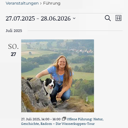
Veranstaltungen
Führung
Veranstaltungen
V
27.07.2025
 - 
28.06.2026
V
S
L
e
u
e
D
i
r
c
Juli 2025
s
a
a
h
r
t
n
e
t
e
SO.
s
a
u
t
27
n
m
a
l
w
s
t
ä
u
t
h
n
g
a
l
A
e
l
n
n
s
t
i
.
c
u
h
27. Juli 2025, 14:00
-
16:00
Offene Führung: Natur,
t
n
Geschichte, Radom – Die Wasserkuppen-Tour
e