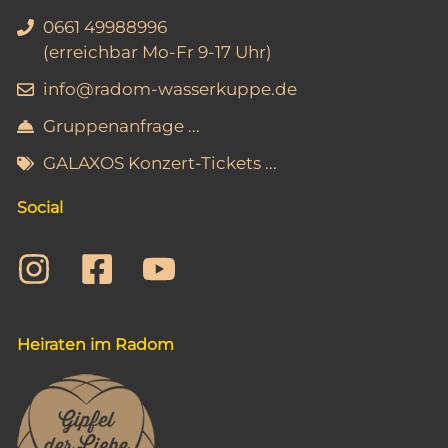
0661 49988996
(erreichbar Mo-Fr 9-17 Uhr)
info@radom-wasserkuppe.de
Gruppenanfrage ...
GALAXOS Konzert-Tickets ...
Social
Heiraten im Radom