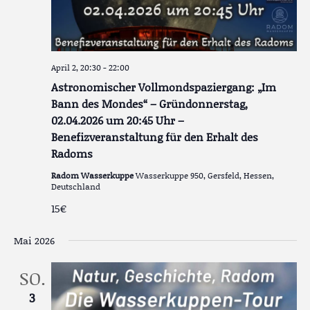
April 2, 20:30
-
22:00
Astronomischer Vollmondspaziergang: „Im
Bann des Mondes“ – Gründonnerstag,
02.04.2026 um 20:45 Uhr –
Benefizveranstaltung für den Erhalt des
Radoms
Radom Wasserkuppe
Wasserkuppe 950, Gersfeld, Hessen,
Deutschland
15€
Mai 2026
SO.
3