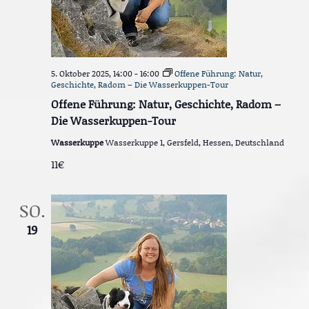
5. Oktober 2025, 14:00
-
16:00
Offene Führung: Natur,
Geschichte, Radom – Die Wasserkuppen-Tour
Offene Führung: Natur, Geschichte, Radom –
Die Wasserkuppen-Tour
Wasserkuppe
Wasserkuppe 1, Gersfeld, Hessen, Deutschland
11€
SO.
19