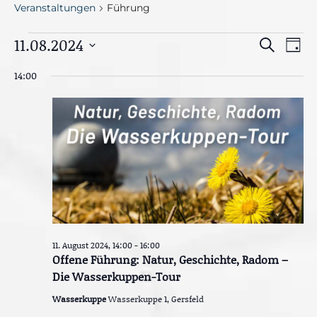
Veranstaltungen
Führung
Veranstaltungen
V
11.08.2024
V
S
T
e
u
für
e
D
a
r
c
14:00
g
a
a
h
11.
r
n
e
t
s
August
a
u
t
2024
n
m
a
l
w
s
t
ä
u
t
h
n
g
a
l
A
e
l
n
n
s
11. August 2024, 14:00
-
16:00
t
i
Offene Führung: Natur, Geschichte, Radom –
.
c
u
Die Wasserkuppen-Tour
h
t
n
Wasserkuppe
Wasserkuppe 1, Gersfeld
e