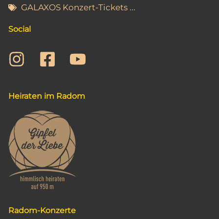
t
GALAXOS Konzert-Tickets ...
i
Social
o
n
Heiraten im Radom
Radom-Konzerte