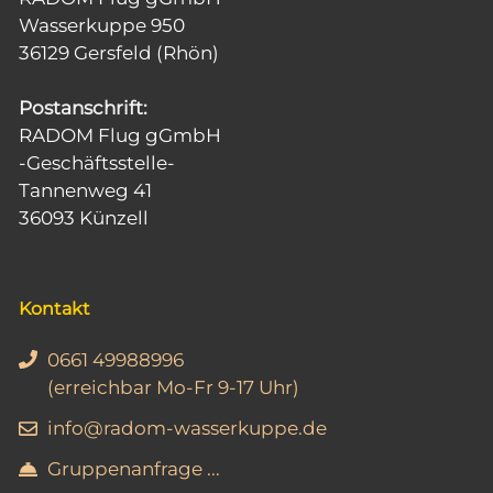
i
Wasserkuppe 950
36129 Gersfeld (Rhön)
c
h
Postanschrift:
t
RADOM Flug gGmbH
-Geschäftsstelle-
e
Tannenweg 41
n
36093 Künzell
,
N
Kontakt
a
v
0661 49988996
i
(erreichbar Mo-Fr 9-17 Uhr)
g
info@radom-wasserkuppe.de
a
Gruppenanfrage ...