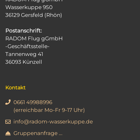
i
Wasserkuppe 950
36129 Gersfeld (Rhön)
c
h
Postanschrift:
t
RADOM Flug gGmbH
-Geschäftsstelle-
e
Tannenweg 41
n
36093 Künzell
,
N
Kontakt
a
v
0661 49988996
i
(erreichbar Mo-Fr 9-17 Uhr)
g
info@radom-wasserkuppe.de
a
Gruppenanfrage ...