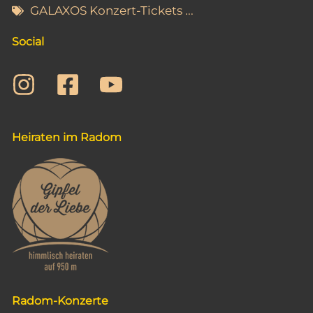
t
GALAXOS Konzert-Tickets ...
i
Social
o
n
Heiraten im Radom
Radom-Konzerte