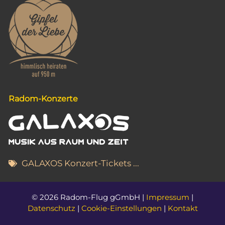
g
a
t
i
o
n
Radom-Konzerte
GALAXOS Konzert-Tickets ...
© 2026 Radom-Flug gGmbH |
Impressum
|
Datenschutz
|
Cookie-Einstellungen
|
Kontakt