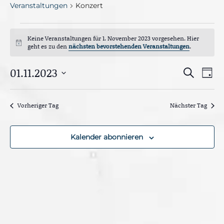
Veranstaltungen
Konzert
Veranstaltungen
Keine Veranstaltungen für 1. November 2023 vorgesehen. Hier
für
H
geht es zu den
nächsten bevorstehenden Veranstaltungen
.
i
1.
n
V
01.11.2023
V
w
S
November
T
e
e
u
e
i
D
a
r
c
2023
s
g
a
a
h
r
Vorheriger Tag
Nächster Tag
n
e
t
s
a
u
t
n
m
a
Kalender abonnieren
l
w
s
t
ä
u
t
h
n
g
a
l
A
e
l
n
n
s
t
i