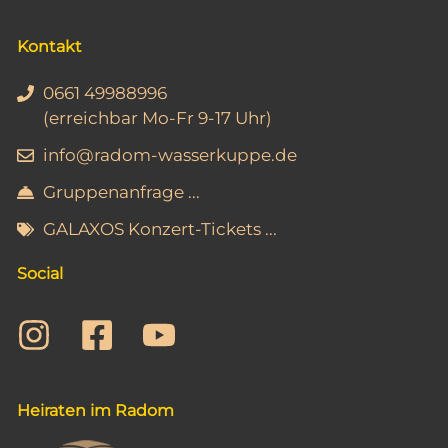
A
n
Kontakt
s
0661 49988996
i
(erreichbar Mo-Fr 9-17 Uhr)
c
info@radom-wasserkuppe.de
h
Gruppenanfrage ...
t
GALAXOS Konzert-Tickets ...
e
n
Social
,
N
a
v
Heiraten im Radom
i