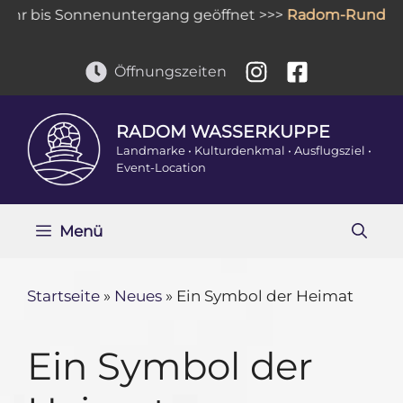
Zum
hr bis Sonnenuntergang geöffnet >>>
Radom-Rundga
Inhalt
springen
Öffnungszeiten
RADOM WASSERKUPPE
Landmarke • Kulturdenkmal • Ausflugsziel •
Event-Location
Menü
Startseite
»
Neues
»
Ein Symbol der Heimat
Ein Symbol der