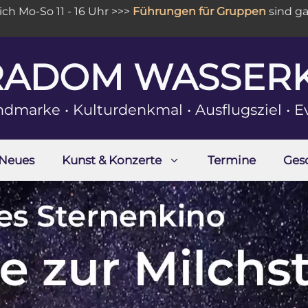
16 Uhr >>>
Führungen für Gruppen
sind ganzjährig buchb
RADOM WASSER
ndmarke • Kulturdenkmal • Ausflugsziel • E
Neues
Kunst & Konzerte
Termine
Ges