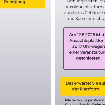
Öffnungszeiten ist 
Rundgang
Aussichtsplattform
durch das Gebäude 
die Kasse erreichb
Am 12.8.2026 ist d
Aussichtsplattfo
ab 17 Uhr wegen
einer Veranstaltu
geschlossen.
Das erwartet Sie au
der Plattform
Bitte halten Sie pro Person 
Kleingeld bereit; Kinder u