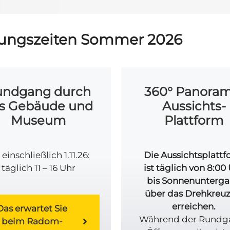
ungszeiten Sommer 2026
undgang durch
360° Panoram
s Gebäude und
Aussichts-
Museum
Plattform
 einschließlich 1.11.26:
Die Aussichtsplatt
täglich 11 – 16 Uhr
ist täglich von 8:00
bis Sonnenunterg
über das Drehkreuz
erreichen.
Das erwartet Sie
Während der Rundg
beim Radom-