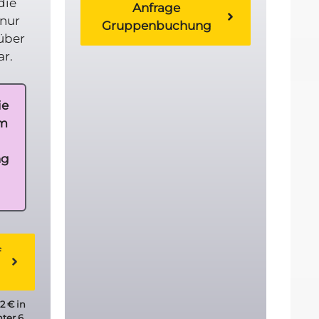
die
Anfrage
 nur
Gruppenbuchung
über
ar.
ie
rm
ng
f
2 € in
nter 6