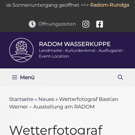
Zum
is Sonnenuntergang geöffnet >>>
Radom-Rundgang
: t
Inhalt
springen
Öffnungszeiten
RADOM WASSERKUPPE
Landmarke • Kulturdenkmal • Ausflugsziel •
Event-Location
Menü
Startseite
»
Neues
»
Wetterfotograf Bastian
Werner – Ausstellung am RADOM
Wetterfotograf