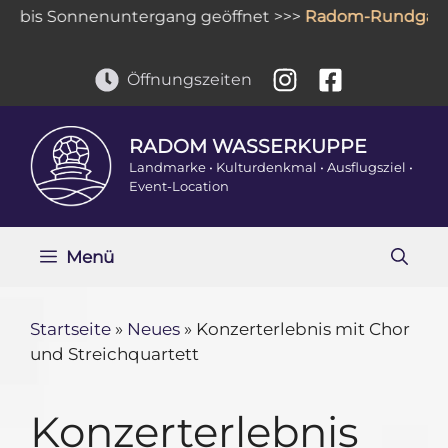
Zum
bis Sonnenuntergang geöffnet >>>
Radom-Rundgang
: 
Inhalt
springen
Öffnungszeiten
RADOM WASSERKUPPE
Landmarke • Kulturdenkmal • Ausflugsziel •
Event-Location
Menü
Startseite
»
Neues
»
Konzerterlebnis mit Chor
und Streichquartett
Konzerterlebnis