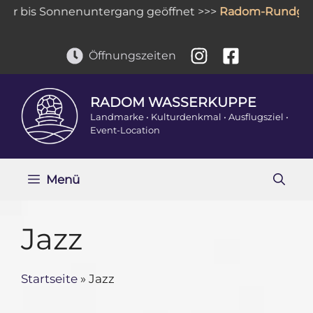
Zum
r bis Sonnenuntergang geöffnet >>>
Radom-Rundgan
Inhalt
springen
Öffnungszeiten
RADOM WASSERKUPPE
Landmarke • Kulturdenkmal • Ausflugsziel •
Event-Location
Menü
Jazz
Startseite
»
Jazz