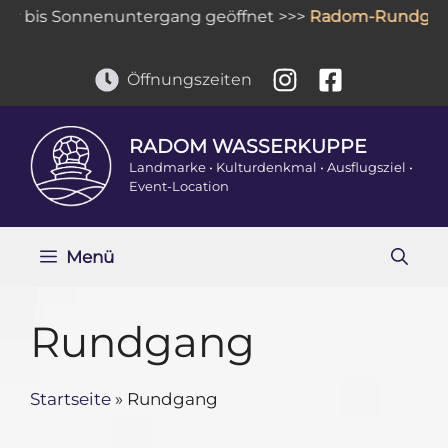
Zum
bis Sonnenuntergang geöffnet >>>
Radom-Rundgang
:
Inhalt
springen
Öffnungszeiten
RADOM WASSERKUPPE
Landmarke • Kulturdenkmal • Ausflugsziel •
Event-Location
Menü
Rundgang
Startseite
»
Rundgang