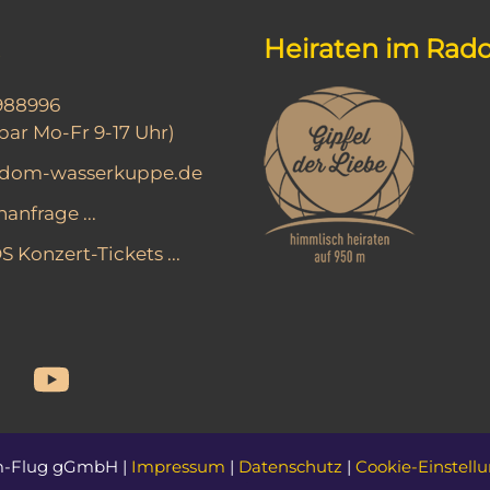
Heiraten im Ra
988996
bar Mo-Fr 9-17 Uhr)
adom-wasserkuppe.de
anfrage ...
Konzert-Tickets ...
m-Flug gGmbH |
Impressum
|
Datenschutz
|
Cookie-Einstell