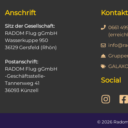
s
Anschrift
Kontakt
t
a
Sitz der Gesellschaft:
0661 49
l
RADOM Flug gGmbH
(erreich
t
Wasserkuppe 950
info@r
u
36129 Gersfeld (Rhön)
n
Gruppen
Postanschrift:
g
GALAXOS 
RADOM Flug gGmbH
-
-Geschäftsstelle-
N
Social
Tannenweg 41
a
36093 Künzell
v
i
g
a
© 2026 Rado
t