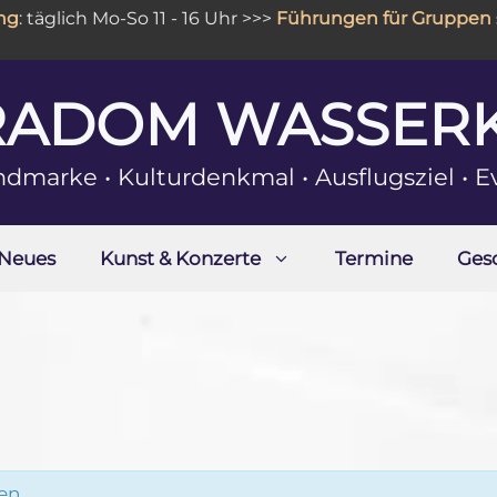
 täglich Mo-So 11 - 16 Uhr >>>
Führungen für Gruppen
sin
RADOM WASSER
ndmarke • Kulturdenkmal • Ausflugsziel • E
Neues
Kunst & Konzerte
Termine
Ges
en.