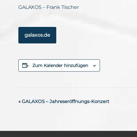
GALAXOS – Frank Tischer
galaxos.de
Zum Kalender hinzufügen
V
«
GALAXOS – Jahreseröffnungs-Konzert
e
r
a
n