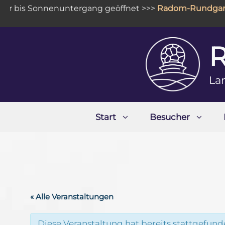
Zum
 bis Sonnenuntergang geöffnet >>>
Radom-Rundgang
:
Inhalt
springen
La
Start
Besucher
« Alle Veranstaltungen
Diese Veranstaltung hat bereits stattgefund