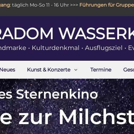
 täglich Mo-So 11 - 16 Uhr >>>
Führungen für Gruppen
sin
RADOM WASSER
ndmarke • Kulturdenkmal • Ausflugsziel • E
Neues
Kunst & Konzerte
Termine
Ges