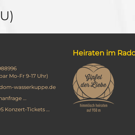
EU)
Heiraten im Ra
988996
bar Mo-Fr 9-17 Uhr)
adom-wasserkuppe.de
anfrage ...
Konzert-Tickets ...