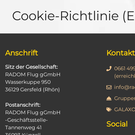
Cookie-Richtlinie (
Anschrift
Kontakt
Sitz der Gesellschaft:
0661 49
RADOM Flug gGmbH
(erreich
Wasserkuppe 950
info@r
36129 Gersfeld (Rhön)
Gruppen
Postanschrift:
GALAXOS 
RADOM Flug gGmbH
-Geschäftsstelle-
Social
Tannenweg 41
36093 Künzell