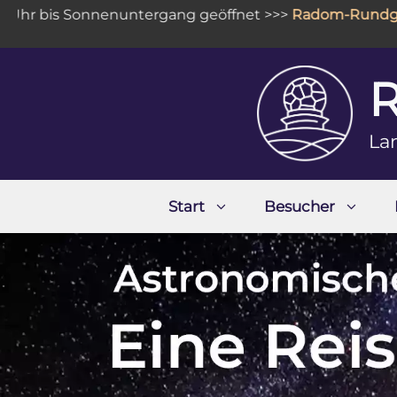
Zum
bis Sonnenuntergang geöffnet >>>
Radom-Rundgang
:
Inhalt
springen
La
Start
Besucher