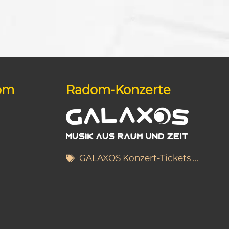
dom
Radom-Konzerte
GALAXOS Konzert-Tickets ...