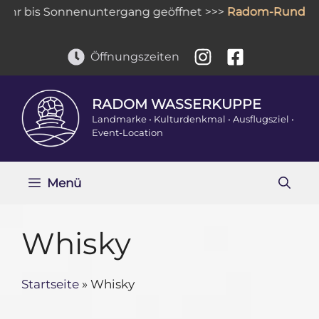
Zum
r bis Sonnenuntergang geöffnet >>>
Radom-Rundgan
Inhalt
springen
Öffnungszeiten
RADOM WASSERKUPPE
Landmarke • Kulturdenkmal • Ausflugsziel •
Event-Location
Menü
Whisky
Startseite
»
Whisky