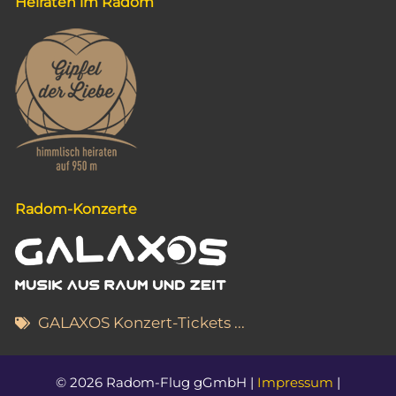
t
Heiraten im Radom
i
o
n
Radom-Konzerte
GALAXOS Konzert-Tickets ...
© 2026 Radom-Flug gGmbH |
Impressum
|