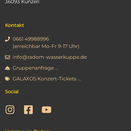
e
36093 Künzell
i
n
c
h
Kontakt
t
0661 49988996
e
(erreichbar Mo-Fr 9-17 Uhr)
n
info@radom-wasserkuppe.de
,
Gruppenanfrage ...
N
GALAXOS Konzert-Tickets ...
a
Social
v
i
g
a