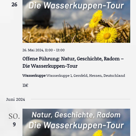
26
i
c
h
t
e
26. Mai 2024, 11:00
-
13:00
n
Offene Führung: Natur, Geschichte, Radom –
Die Wasserkuppen-Tour
,
Wasserkuppe
Wasserkuppe 1, Gersfeld, Hessen, Deutschland
N
11€
a
v
Juni 2024
i
SO.
g
9
a