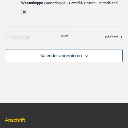
Wasserkuppe
Wasserkuppe 1, Gersfeld, Hessen, Deutschland
11€
Vorherige
Heute
Veran
Nächste
Veranstaltungen
Kalender abonnieren
Anschrift