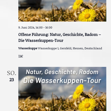
t
i
o
n
9. Juni 2024, 14:00
-
16:00
Offene Führung: Natur, Geschichte, Radom –
Die Wasserkuppen-Tour
Wasserkuppe
Wasserkuppe 1, Gersfeld, Hessen, Deutschland
11€
SO.
23