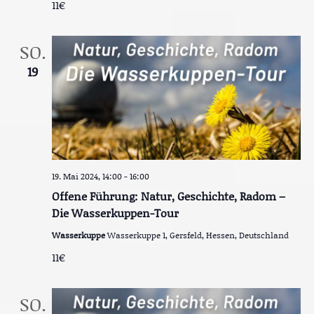
g
11€
n
-
e
N
SO.
a
n
v
19
S
i
g
u
a
t
c
i
o
h
n
e
19. Mai 2024, 14:00
-
16:00
u
Offene Führung: Natur, Geschichte, Radom –
Die Wasserkuppen-Tour
n
d
Wasserkuppe
Wasserkuppe 1, Gersfeld, Hessen, Deutschland
11€
A
n
SO.
s