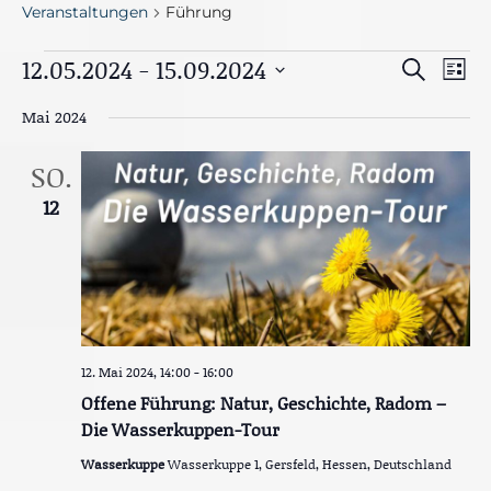
Veranstaltungen
Führung
Veranstaltungen
V
12.05.2024
 - 
15.09.2024
V
S
L
e
u
e
D
i
r
c
Mai 2024
s
a
a
h
r
t
n
e
t
e
SO.
s
a
u
t
12
n
m
a
l
w
s
t
ä
u
t
h
n
g
a
l
A
e
l
n
12. Mai 2024, 14:00
-
16:00
n
s
t
i
Offene Führung: Natur, Geschichte, Radom –
.
c
u
Die Wasserkuppen-Tour
h
t
n
Wasserkuppe
Wasserkuppe 1, Gersfeld, Hessen, Deutschland
e