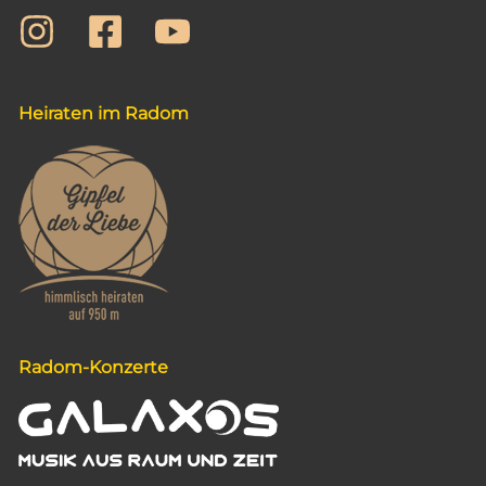
t
i
o
n
Heiraten im Radom
Radom-Konzerte