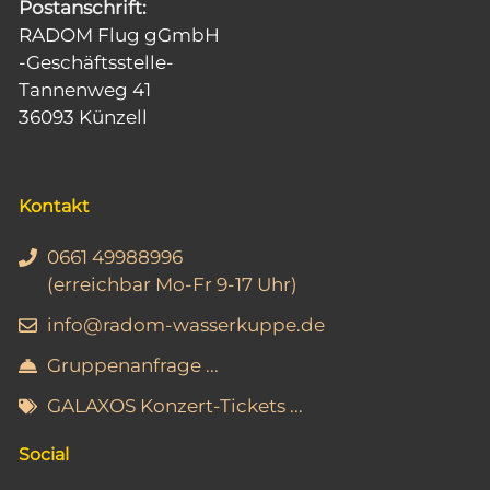
e
Postanschrift:
i
RADOM Flug gGmbH
n
c
-Geschäftsstelle-
Tannenweg 41
h
36093 Künzell
t
e
n
Kontakt
,
0661 49988996
N
(erreichbar Mo-Fr 9-17 Uhr)
a
info@radom-wasserkuppe.de
v
Gruppenanfrage ...
i
GALAXOS Konzert-Tickets ...
g
a
Social