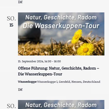
g
11€
n
-
e
N
SO.
a
n
v
15
S
i
g
u
a
t
c
i
o
h
n
e
15. September 2024, 14:00
-
16:00
u
Offene Führung: Natur, Geschichte, Radom –
Die Wasserkuppen-Tour
n
d
Wasserkuppe
Wasserkuppe 1, Gersfeld, Hessen, Deutschland
11€
A
n
SO.
s