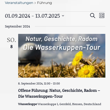
Veranstaltungen
Führung
Veranstaltungen
V
01.09.2024
 - 
13.07.2025
V
S
L
e
u
e
D
i
r
c
September 2024
s
a
a
h
r
t
n
e
t
e
SO.
s
a
u
t
8
n
m
a
l
w
s
t
ä
u
t
h
n
g
a
l
A
e
l
n
8. September 2024, 11:00
-
13:00
n
s
t
i
Offene Führung: Natur, Geschichte, Radom –
.
c
u
Die Wasserkuppen-Tour
h
t
n
Wasserkuppe
Wasserkuppe 1, Gersfeld, Hessen, Deutschland
e