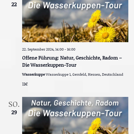
22
i
c
h
t
e
22. September 2024, 14:00
-
16:00
n
Offene Führung: Natur, Geschichte, Radom –
Die Wasserkuppen-Tour
,
Wasserkuppe
Wasserkuppe 1, Gersfeld, Hessen, Deutschland
N
11€
a
v
SO.
i
29
g
a