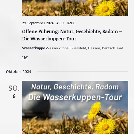
t
i
o
29. September 2024, 14:00
-
16:00
n
Offene Führung: Natur, Geschichte, Radom –
Die Wasserkuppen-Tour
Wasserkuppe
Wasserkuppe 1, Gersfeld, Hessen, Deutschland
11€
Oktober 2024
SO.
6