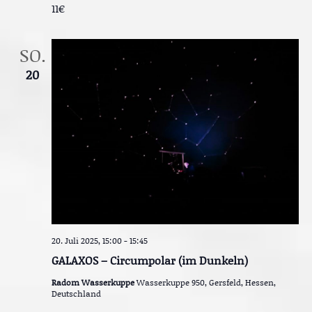
11€
n
SO.
20
20. Juli 2025, 15:00
-
15:45
GALAXOS – Circumpolar (im Dunkeln)
Radom Wasserkuppe
Wasserkuppe 950, Gersfeld, Hessen,
Deutschland