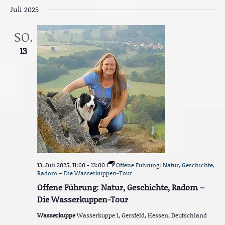
h
Juli 2025
t
SO.
e
13
n
,
N
a
v
i
g
13. Juli 2025, 11:00
-
13:00
Offene Führung: Natur, Geschichte,
a
Radom – Die Wasserkuppen-Tour
t
Offene Führung: Natur, Geschichte, Radom –
Die Wasserkuppen-Tour
i
Wasserkuppe
Wasserkuppe 1, Gersfeld, Hessen, Deutschland
o