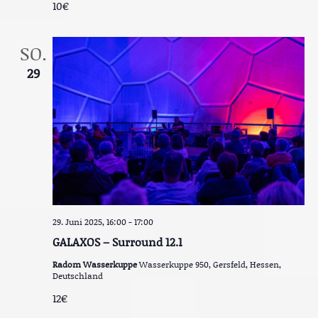
v
10€
S
i
g
u
a
SO.
t
c
29
i
o
h
n
e
u
n
d
A
29. Juni 2025, 16:00
-
17:00
n
GALAXOS – Surround 12.1
s
Radom Wasserkuppe
Wasserkuppe 950, Gersfeld, Hessen,
i
Deutschland
12€
c