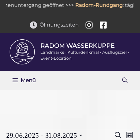
Zum
untergang geöffnet >>>
Radom-Rundgang
: täglich Mo-S
Inhalt
springen
Öffnungszeiten
RADOM WASSERKUPPE
Landmarke • Kulturdenkmal • Ausflugsziel •
Event-Location
Menü
Veranstaltungen
V
29.06.2025
 - 
31.08.2025
V
S
L
e